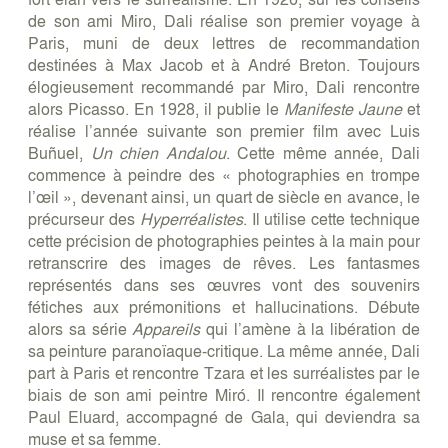
de son ami Miro, Dali réalise son premier voyage à
Paris, muni de deux lettres de recommandation
destinées à Max Jacob et à André Breton. Toujours
élogieusement recommandé par Miro, Dali rencontre
alors Picasso. En 1928, il publie le
Manifeste Jaune
et
réalise l’année suivante son premier film avec Luis
Buñuel,
Un chien Andalou
. Cette même année, Dali
commence à peindre des « photographies en trompe
l’œil », devenant ainsi, un quart de siècle en avance, le
précurseur des
Hyperréalistes
. Il utilise cette technique
cette précision de photographies peintes à la main pour
retranscrire des images de rêves. Les fantasmes
représentés dans ses œuvres vont des souvenirs
fétiches aux prémonitions et hallucinations. Débute
alors sa série
Appareils
qui l’amène à la libération de
sa peinture paranoïaque-critique. La même année, Dali
part à Paris et rencontre Tzara et les surréalistes par le
biais de son ami peintre Miró. Il rencontre également
Paul Eluard, accompagné de Gala, qui deviendra sa
muse et sa femme.