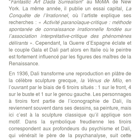
"
Fantastic Art Dada Surrealism
" au MoMA de New
York. La même année, il publie un essai capital,
La
Conquête de l’Irrationnel
, où l’artiste explique ses
recherches : «
Activité paranoïaque-critique : méthode
spontanée de connaissance irrationnelle fondée sur
l’association interprétative-critique des phénomènes
délirants
». Cependant, la Guerre d’Espagne éclate et
le couple Gala et Dali part alors en Italie où le peintre
est fortement influencé par les figures des maîtres de la
Renaissance.
En 1936, Dali transforme une reproduction en plâtre de
la célèbre sculpture grecque,
la Vénus de Milo
, en
l’ouvrant par le biais de 6 tiroirs situés : 1 sur le front, 4
sur le buste et 1 sur le genou gauche. Les personnages
à tiroirs font partie de l’iconographie de Dali, ils
reviennent souvent dans ses dessins, sa peinture, mais
ici c’est à la sculpture classique qu’il applique son
motif. Dans la symbolique freudienne les tiroirs
correspondent aux profondeurs du psychisme et Dali,
qui vénérait le père de la psychanalyse, suit cette