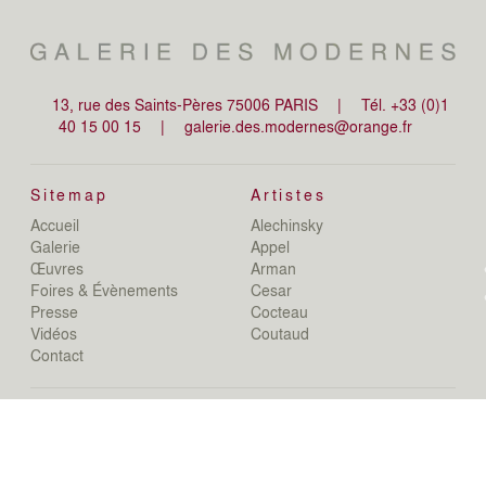
13, rue des Saints-Pères 75006 PARIS
|
Tél. +33 (0)1
40 15 00 15
|
galerie.des.modernes@orange.fr
Sitemap
Artistes
Accueil
Alechinsky
de
Galerie
Appel
de
Œuvres
Arman
D
Foires & Évènements
Cesar
De
Presse
Cocteau
D
N
Vidéos
Coutaud
D
Contact