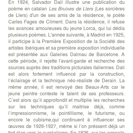
En 1924, Salvador Dalí illustre une publication du
poème en catalan
Les Bruixes de Llers
(Les sorcières
de Llers) d'un de ses amis de la résidence, le poète
Carles Fages de Climent. Dans la résidence, il refuse
les avances amoureuses du jeune Lorca, qui lui dédia
plusieurs poèmes. L'année suivante, à Madrid en 1925,
il participe à la Première Exposition de la Société des
artistes ibériques et sa première exposition individuelle
est présentée aux Galeries Dalmau de Barcelone. A
cette période, il rejette l'avant-garde et recherche des
sources auprès des traditions picturales italiennes. Dali
est alors fortement influencé par la construction,
l’éclairage et la technique néo-réaliste de Derain. La
même année, il est renvoyé des Beaux-Arts car le
jeune peintre conteste le talent de ses professeurs.
C’est alors qu’il approfondit et multiplie les recherches
sur les techniques qu’il maitrise déjà, comme
l’impressionnisme, le pointillisme, le futurisme, ou
encore le cubisme,qui continuent à influencer ses
œuvres de 1926-1927, même si l’on préssent déjà un
fort élan vers le surréalisme. En 1926, sur les conseils