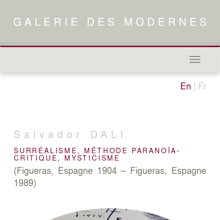
Naviga
in-/out
En
|
Fr
Salvador
DALI
SURRÉALISME, MÉTHODE PARANOÏA-
CRITIQUE, MYSTICISME
(Figueras, Espagne 1904 – Figueras, Espagne
1989)