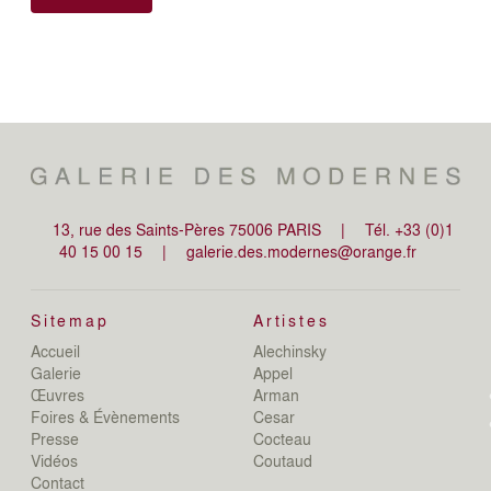
13, rue des Saints-Pères 75006 PARIS
|
Tél. +33 (0)1
40 15 00 15
|
galerie.des.modernes@orange.fr
Sitemap
Artistes
Accueil
Alechinsky
de
Galerie
Appel
de
Œuvres
Arman
D
Foires & Évènements
Cesar
De
Presse
Cocteau
D
N
Vidéos
Coutaud
D
Contact