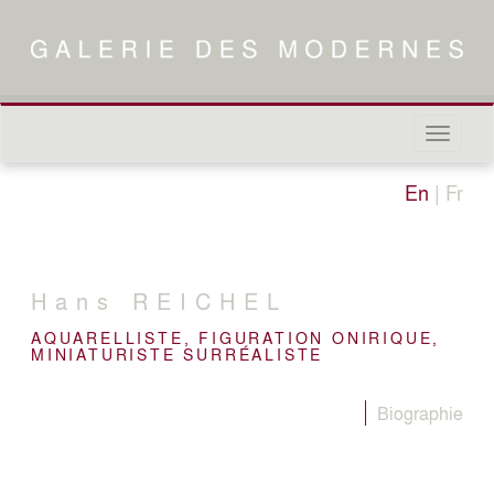
Naviga
in-/out
En
|
Fr
Hans
REICHEL
AQUARELLISTE, FIGURATION ONIRIQUE,
MINIATURISTE SURRÉALISTE
Biographie