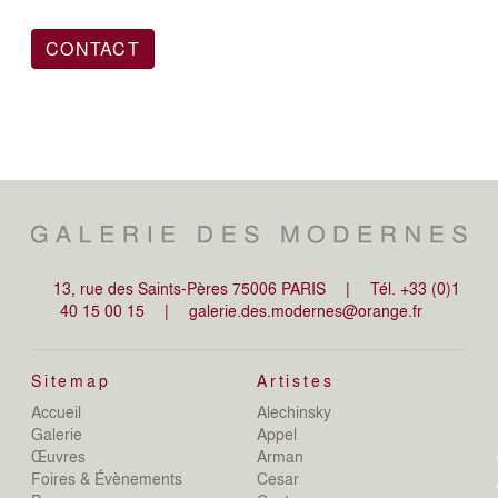
CONTACT
13, rue des Saints-Pères 75006 PARIS
|
Tél. +33 (0)1
40 15 00 15
|
galerie.des.modernes@orange.fr
Sitemap
Artistes
Accueil
Alechinsky
de
Galerie
Appel
de
Œuvres
Arman
D
Foires & Évènements
Cesar
De