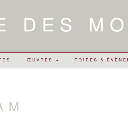
TES
ŒUVRES
FOIRES & ÉVÈN
AM